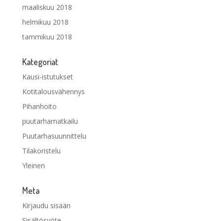
maaliskuu 2018
helmikuu 2018
tammikuu 2018
Kategoriat
Kausi-istutukset
Kotitalousvähennys
Pihanhoito
puutarhamatkailu
Puutarhasuunnittelu
Tilakoristelu
Yleinen
Meta
Kirjaudu sisään
Sisältösyöte