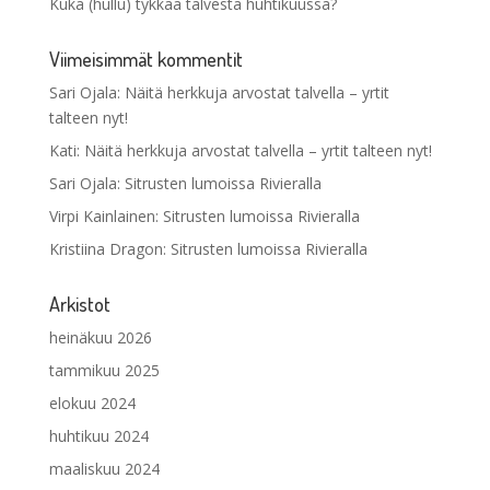
Kuka (hullu) tykkää talvesta huhtikuussa?
Viimeisimmät kommentit
Sari Ojala
:
Näitä herkkuja arvostat talvella – yrtit
talteen nyt!
Kati
:
Näitä herkkuja arvostat talvella – yrtit talteen nyt!
Sari Ojala
:
Sitrusten lumoissa Rivieralla
Virpi Kainlainen
:
Sitrusten lumoissa Rivieralla
Kristiina Dragon
:
Sitrusten lumoissa Rivieralla
Arkistot
heinäkuu 2026
tammikuu 2025
elokuu 2024
huhtikuu 2024
maaliskuu 2024