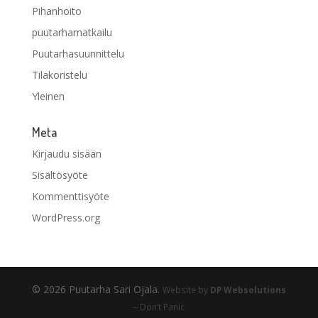
Pihanhoito
puutarhamatkailu
Puutarhasuunnittelu
Tilakoristelu
Yleinen
Meta
Kirjaudu sisään
Sisältösyöte
Kommenttisyöte
WordPress.org
© 2026 Puutarha Sari Ojala.
Website by
DP Websolutions
– Don’t Panic