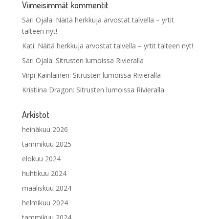
Viimeisimmät kommentit
Sari Ojala
:
Näitä herkkuja arvostat talvella – yrtit
talteen nyt!
Kati
:
Näitä herkkuja arvostat talvella – yrtit talteen nyt!
Sari Ojala
:
Sitrusten lumoissa Rivieralla
Virpi Kainlainen
:
Sitrusten lumoissa Rivieralla
Kristiina Dragon
:
Sitrusten lumoissa Rivieralla
Arkistot
heinäkuu 2026
tammikuu 2025
elokuu 2024
huhtikuu 2024
maaliskuu 2024
helmikuu 2024
tammikuu 2024