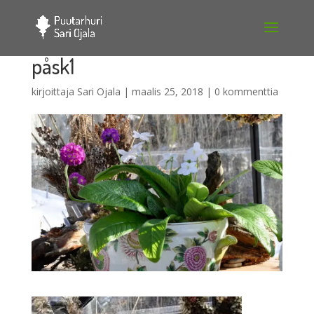
påsk1
kirjoittaja
Sari Ojala
|
maalis 25, 2018
|
0 kommenttia