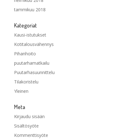
helmikuu 2018
tammikuu 2018
Kategoriat
Kausi-istutukset
Kotitalousvähennys
Pihanhoito
puutarhamatkailu
Puutarhasuunnittelu
Tilakoristelu
Yleinen
Meta
Kirjaudu sisään
Sisältösyöte
Kommenttisyöte