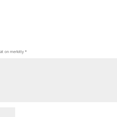
tät on merkitty
*