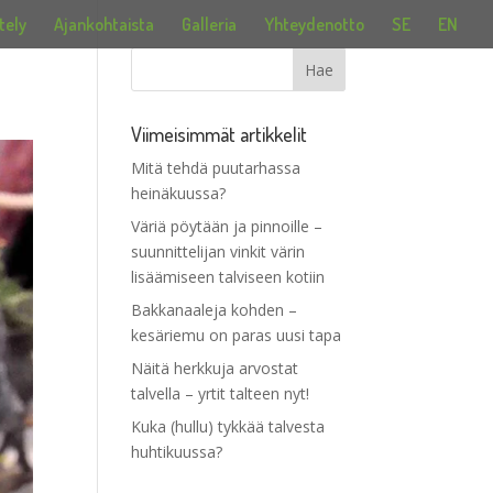
tely
Ajankohtaista
Galleria
Yhteydenotto
SE
EN
Viimeisimmät artikkelit
Mitä tehdä puutarhassa
heinäkuussa?
Väriä pöytään ja pinnoille –
suunnittelijan vinkit värin
lisäämiseen talviseen kotiin
Bakkanaaleja kohden –
kesäriemu on paras uusi tapa
Näitä herkkuja arvostat
talvella – yrtit talteen nyt!
Kuka (hullu) tykkää talvesta
huhtikuussa?