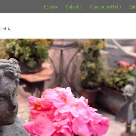
Etusivu
Palvelut
Pihasuunnittelu
Esit
enttia