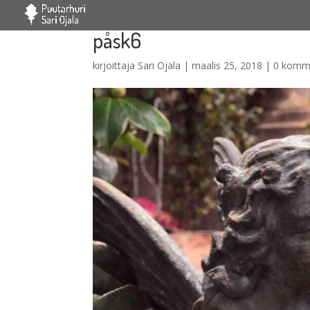
påsk6
kirjoittaja
Sari Ojala
|
maalis 25, 2018
|
0 komm