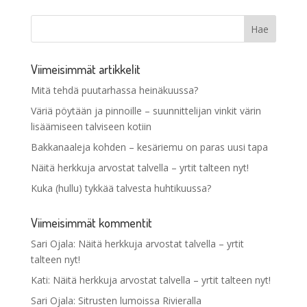
Viimeisimmät artikkelit
Mitä tehdä puutarhassa heinäkuussa?
Väriä pöytään ja pinnoille – suunnittelijan vinkit värin
lisäämiseen talviseen kotiin
Bakkanaaleja kohden – kesäriemu on paras uusi tapa
Näitä herkkuja arvostat talvella – yrtit talteen nyt!
Kuka (hullu) tykkää talvesta huhtikuussa?
Viimeisimmät kommentit
Sari Ojala
:
Näitä herkkuja arvostat talvella – yrtit
talteen nyt!
Kati
:
Näitä herkkuja arvostat talvella – yrtit talteen nyt!
Sari Ojala
:
Sitrusten lumoissa Rivieralla