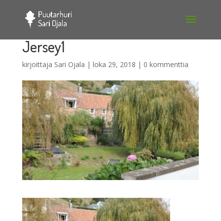
Jersey1
kirjoittaja
Sari Ojala
|
loka 29, 2018
|
0 kommenttia