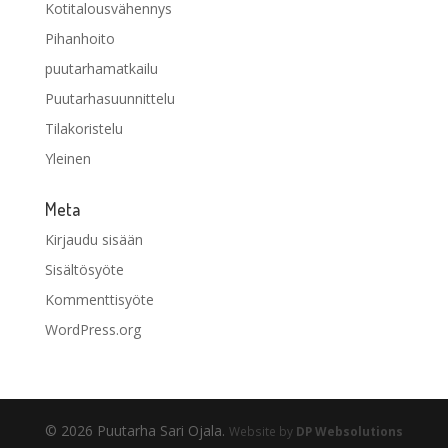
Kotitalousvähennys
Pihanhoito
puutarhamatkailu
Puutarhasuunnittelu
Tilakoristelu
Yleinen
Meta
Kirjaudu sisään
Sisältösyöte
Kommenttisyöte
WordPress.org
© 2026 Puutarha Sari Ojala.
Website by
DP Websolutions