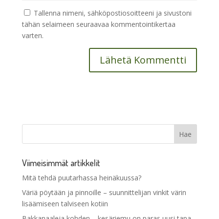
Tallenna nimeni, sähköpostiosoitteeni ja sivustoni
tähän selaimeen seuraavaa kommentointikertaa
varten.
Viimeisimmät artikkelit
Mitä tehdä puutarhassa heinäkuussa?
Väriä pöytään ja pinnoille – suunnittelijan vinkit värin
lisäämiseen talviseen kotiin
Bakkanaaleja kohden – kesäriemu on paras uusi tapa