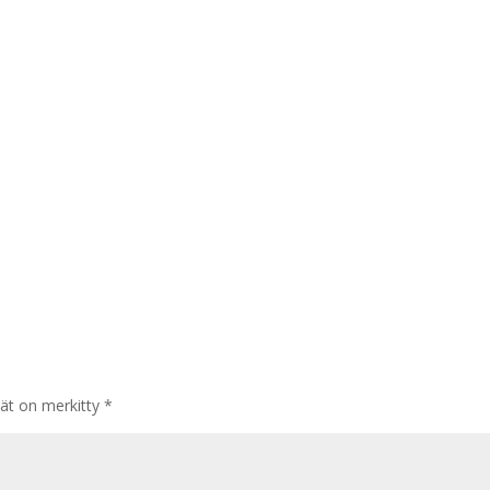
tät on merkitty
*