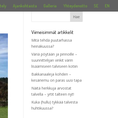
tely
Ajankohtaista
Galleria
Yhteydenotto
SE
EN
Viimeisimmät artikkelit
Mitä tehdä puutarhassa
heinäkuussa?
Väriä pöytään ja pinnoille –
suunnittelijan vinkit värin
lisäämiseen talviseen kotiin
Bakkanaaleja kohden –
kesäriemu on paras uusi tapa
Näitä herkkuja arvostat
talvella – yrtit talteen nyt!
Kuka (hullu) tykkää talvesta
huhtikuussa?