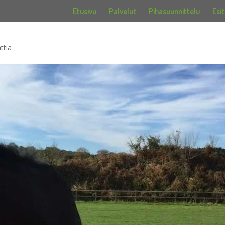
Etusivu
Palvelut
Pihasuunnittelu
Esit
ttia