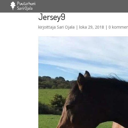
Jersey9
kirjoittaja
Sari Ojala
|
loka 29, 2018
|
0 kommen