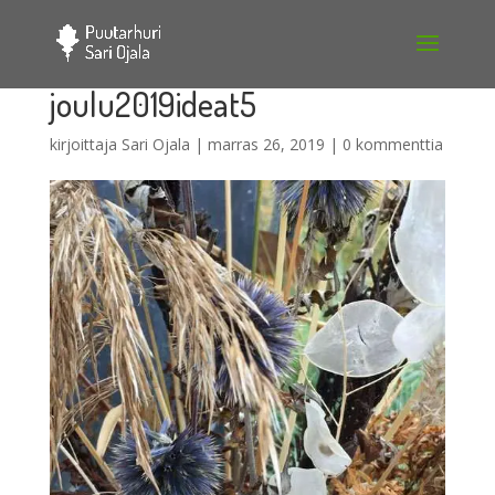
joulu2019ideat5
kirjoittaja
Sari Ojala
|
marras 26, 2019
|
0 kommenttia