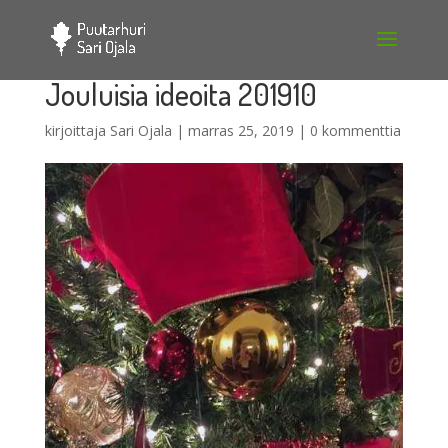
Jouluisia ideoita 201910
kirjoittaja
Sari Ojala
|
marras 25, 2019
|
0 kommenttia