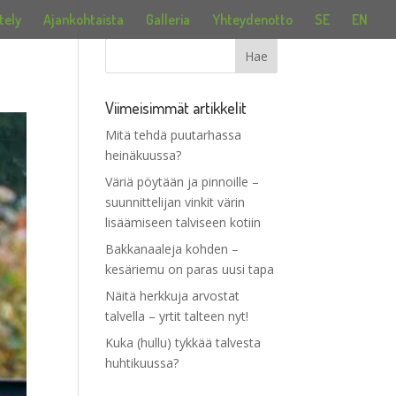
tely
Ajankohtaista
Galleria
Yhteydenotto
SE
EN
Viimeisimmät artikkelit
Mitä tehdä puutarhassa
heinäkuussa?
Väriä pöytään ja pinnoille –
suunnittelijan vinkit värin
lisäämiseen talviseen kotiin
Bakkanaaleja kohden –
kesäriemu on paras uusi tapa
Näitä herkkuja arvostat
talvella – yrtit talteen nyt!
Kuka (hullu) tykkää talvesta
huhtikuussa?