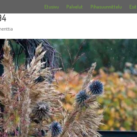
Etusivu
Palvelut
Pihasuunnittelu
Esit
94
enttia