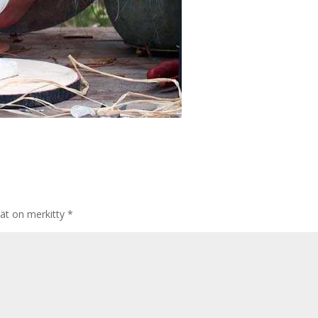
tät on merkitty
*