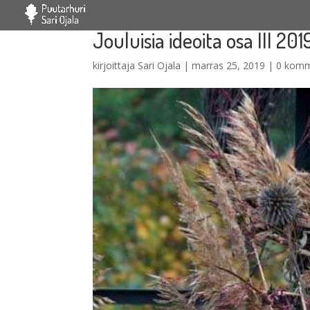
Jouluisia ideoita osa III 201
kirjoittaja
Sari Ojala
|
marras 25, 2019
|
0 komm