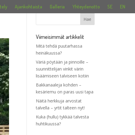
tely
Ajankohtaista
Galleria
Yhteydenotto
SE
EN
Viimeisimmät artikkelit
Mitä tehdä puutarhassa
heinäkuussa?
Väriä pöytään ja pinnoille –
suunnittelijan vinkit värin
lisäämiseen talviseen kotiin
Bakkanaaleja kohden –
kesäriemu on paras uusi tapa
Näitä herkkuja arvostat
talvella – yrtit talteen nyt!
Kuka (hullu) tykkää talvesta
huhtikuussa?