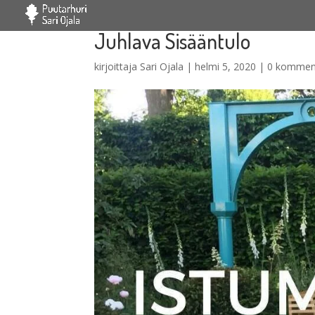
Juhlava Sisääntulo
kirjoittaja
Sari Ojala
|
helmi 5, 2020
|
0 kommen