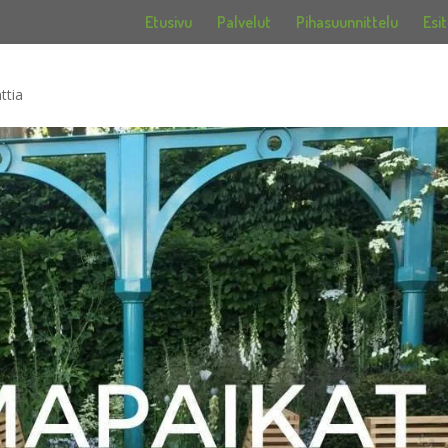
Etusivu
Palvelut
Pihasuunnittelu
Esit
ttia