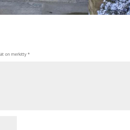
tät on merkitty
*