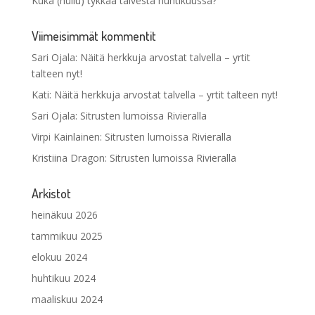
Kuka (hullu) tykkää talvesta huhtikuussa?
Viimeisimmät kommentit
Sari Ojala
:
Näitä herkkuja arvostat talvella – yrtit
talteen nyt!
Kati
:
Näitä herkkuja arvostat talvella – yrtit talteen nyt!
Sari Ojala
:
Sitrusten lumoissa Rivieralla
Virpi Kainlainen
:
Sitrusten lumoissa Rivieralla
Kristiina Dragon
:
Sitrusten lumoissa Rivieralla
Arkistot
heinäkuu 2026
tammikuu 2025
elokuu 2024
huhtikuu 2024
maaliskuu 2024