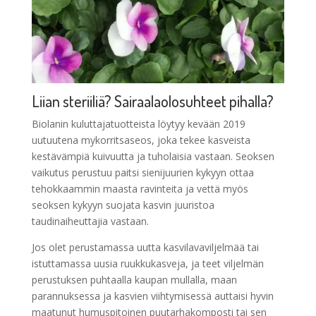
Liian steriiliä? Sairaalaolosuhteet pihalla?
Biolanin kuluttajatuotteista löytyy kevään 2019
uutuutena mykorritsaseos, joka tekee kasveista
kestävämpiä kuivuutta ja tuholaisia vastaan. Seoksen
vaikutus perustuu paitsi sienijuurien kykyyn ottaa
tehokkaammin maasta ravinteita ja vettä myös
seoksen kykyyn suojata kasvin juuristoa
taudinaiheuttajia vastaan.
Jos olet perustamassa uutta kasvilavaviljelmää tai
istuttamassa uusia ruukkukasveja, ja teet viljelmän
perustuksen puhtaalla kaupan mullalla, maan
parannuksessa ja kasvien viihtymisessä auttaisi hyvin
maatunut humuspitoinen puutarhakomposti tai sen