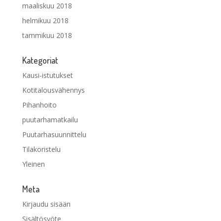
maaliskuu 2018
helmikuu 2018
tammikuu 2018
Kategoriat
Kausi-istutukset
Kotitalousvähennys
Pihanhoito
puutarhamatkailu
Puutarhasuunnittelu
Tilakoristelu
Yleinen
Meta
Kirjaudu sisään
Sisältösyöte