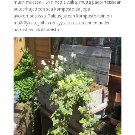
muun muassa HSY:n nettisivuilta, mutta pääpiirteissään
puutarhajätteen saa kompostoida jopa
avokompostissa. Talousjätteen kompostointiin on
määräyksiä, joihin on syytä tutustua ennen uuden
harrasteen aloittamista.