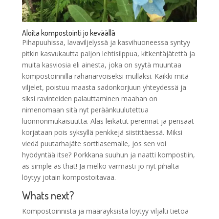
Aloita kompostointi jo keväällä
Pihapuuhissa, lavaviljelyssä ja kasvihuoneessa syntyy
pitkin kasvukautta paljon lehtisilppua, kitkentäjätettä ja
muita kasviosia eli ainesta, joka on syytä muuntaa
kompostoinnilla rahanarvoiseksi mullaksi. Kaikki mitä
viljelet, poistuu maasta sadonkorjuun yhteydessä ja
siksi ravinteiden palauttaminen maahan on
nimenomaan sitä nyt peräänkuulutettua
luonnonmukaisuutta. Alas leikatut perennat ja pensaat
korjataan pois syksyllä penkkejä siistittäessä. Miksi
viedä puutarhajäte sorttiasemalle, jos sen voi
hyödyntää itse? Porkkana suuhun ja naatti kompostiin,
as simple as that! Ja melko varmasti jo nyt pihalta
löytyy jotain kompostoitavaa.
Whats next?
Kompostoinnista ja määräyksistä löytyy viljalti tietoa