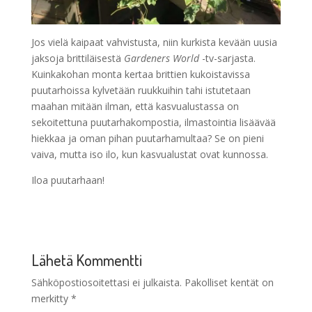
Jos vielä kaipaat vahvistusta, niin kurkista kevään uusia
jaksoja brittiläisestä
Gardeners World
-tv-sarjasta.
Kuinkakohan monta kertaa brittien kukoistavissa
puutarhoissa kylvetään ruukkuihin tahi istutetaan
maahan mitään ilman, että kasvualustassa on
sekoitettuna puutarhakompostia, ilmastointia lisäävää
hiekkaa ja oman pihan puutarhamultaa? Se on pieni
vaiva, mutta iso ilo, kun kasvualustat ovat kunnossa.
Iloa puutarhaan!
Lähetä Kommentti
Sähköpostiosoitettasi ei julkaista.
Pakolliset kentät on
merkitty
*