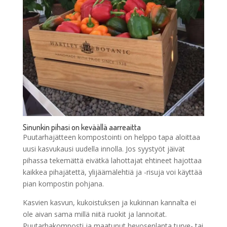
Sinunkin pihasi on keväällä aarreaitta
Puutarhajätteen kompostointi on helppo tapa aloittaa
uusi kasvukausi uudella innolla. Jos syystyöt jäivät
pihassa tekemättä eivätkä lahottajat ehtineet hajottaa
kaikkea pihajätettä, ylijäämälehtiä ja -risuja voi käyttää
pian kompostin pohjana.
Kasvien kasvun, kukoistuksen ja kukinnan kannalta ei
ole aivan sama millä niitä ruokit ja lannoitat.
Puutarhakomposti ja maatunut hevosenlanta turve- tai