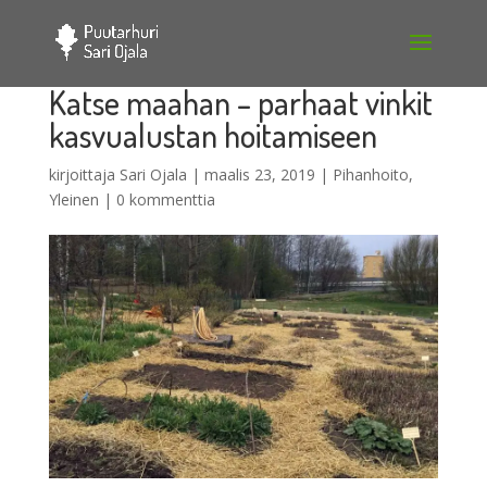
Katse maahan – parhaat vinkit
kasvualustan hoitamiseen
kirjoittaja
Sari Ojala
|
maalis 23, 2019
|
Pihanhoito
,
Yleinen
|
0 kommenttia