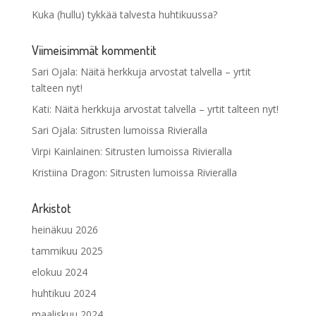
Kuka (hullu) tykkää talvesta huhtikuussa?
Viimeisimmät kommentit
Sari Ojala
:
Näitä herkkuja arvostat talvella – yrtit
talteen nyt!
Kati
:
Näitä herkkuja arvostat talvella – yrtit talteen nyt!
Sari Ojala
:
Sitrusten lumoissa Rivieralla
Virpi Kainlainen
:
Sitrusten lumoissa Rivieralla
Kristiina Dragon
:
Sitrusten lumoissa Rivieralla
Arkistot
heinäkuu 2026
tammikuu 2025
elokuu 2024
huhtikuu 2024
maaliskuu 2024