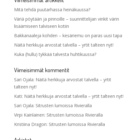
Mitä tehdä puutarhassa heinäkuussa?
Väriä pöytään ja pinnoille – suunnittelijan vinkit värin
lisäämiseen talviseen kotiin
Bakkanaaleja kohden – kesäriemu on paras uusi tapa
Näitä herkkuja arvostat talvella – yrtit talteen nyt!
Kuka (hullu) tykkää talvesta huhtikuussa?
Viimeisimmät kommentit
Sari Ojala
:
Näitä herkkuja arvostat talvella – yrtit
talteen nyt!
Kati
:
Näitä herkkuja arvostat talvella – yrtit talteen nyt!
Sari Ojala
:
Sitrusten lumoissa Rivieralla
Virpi Kainlainen
:
Sitrusten lumoissa Rivieralla
Kristiina Dragon
:
Sitrusten lumoissa Rivieralla
Arkistot