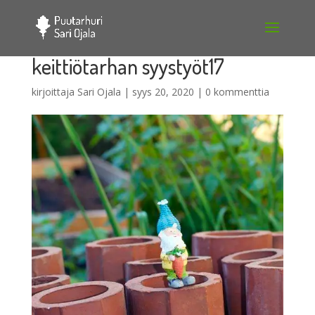
keittiötarhan syystyöt17
kirjoittaja
Sari Ojala
|
syys 20, 2020
|
0 kommenttia