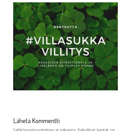
Lähetä Kommentti
Sähköpostiosoitettasi ei julkaista.
Pakolliset kentät on