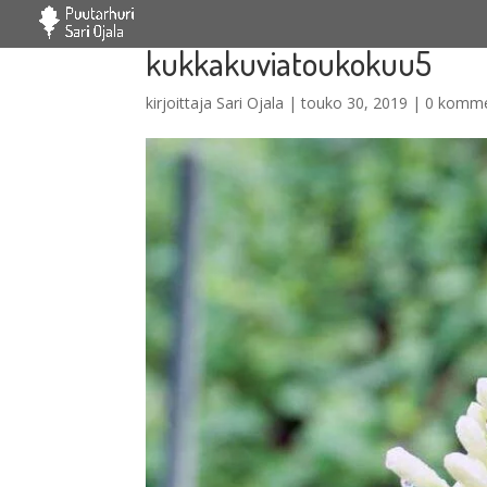
kukkakuviatoukokuu5
kirjoittaja
Sari Ojala
|
touko 30, 2019
|
0 komme