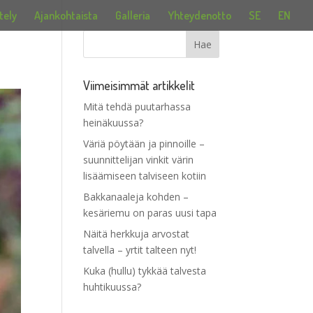
tely
Ajankohtaista
Galleria
Yhteydenotto
SE
EN
Viimeisimmät artikkelit
Mitä tehdä puutarhassa
heinäkuussa?
Väriä pöytään ja pinnoille –
suunnittelijan vinkit värin
lisäämiseen talviseen kotiin
Bakkanaaleja kohden –
kesäriemu on paras uusi tapa
Näitä herkkuja arvostat
talvella – yrtit talteen nyt!
Kuka (hullu) tykkää talvesta
huhtikuussa?