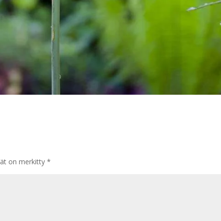
tät on merkitty
*