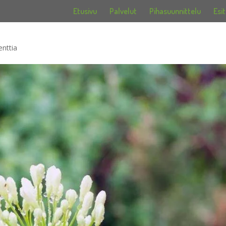
Etusivu
Palvelut
Pihasuunnittelu
Esit
nttia