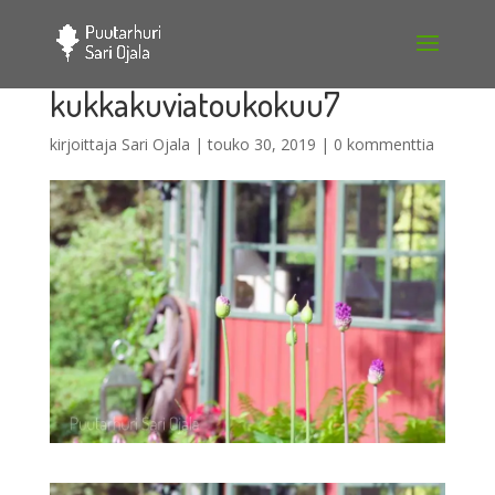
kukkakuviatoukokuu7
kirjoittaja
Sari Ojala
|
touko 30, 2019
|
0 kommenttia