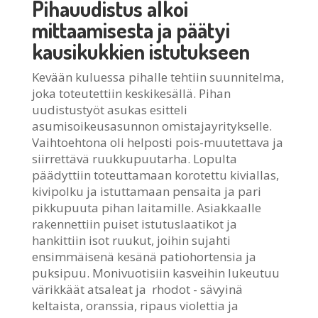
Pihauudistus alkoi
mittaamisesta ja päätyi
kausikukkien istutukseen
Kevään kuluessa pihalle tehtiin suunnitelma,
joka toteutettiin keskikesällä. Pihan
uudistustyöt asukas esitteli
asumisoikeusasunnon omistajayritykselle.
Vaihtoehtona oli helposti pois-muutettava ja
siirrettävä ruukkupuutarha. Lopulta
päädyttiin toteuttamaan korotettu kiviallas,
kivipolku ja istuttamaan pensaita ja pari
pikkupuuta pihan laitamille. Asiakkaalle
rakennettiin puiset istutuslaatikot ja
hankittiin isot ruukut, joihin sujahti
ensimmäisenä kesänä patiohortensia ja
puksipuu. Monivuotisiin kasveihin lukeutuu
värikkäät atsaleat ja rhodot - sävyinä
keltaista, oranssia, ripaus violettia ja