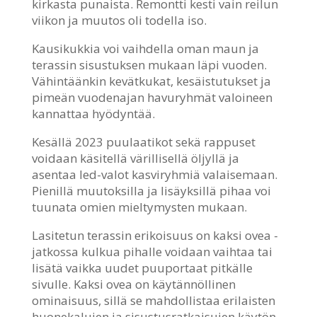
kirkasta punaista. Remontti kesti vain reilun
viikon ja muutos oli todella iso.
Kausikukkia voi vaihdella oman maun ja
terassin sisustuksen mukaan läpi vuoden.
Vähintäänkin kevätkukat, kesäistutukset ja
pimeän vuodenajan havuryhmät valoineen
kannattaa hyödyntää.
Kesällä 2023 puulaatikot sekä rappuset
voidaan käsitellä värillisellä öljyllä ja
asentaa led-valot kasviryhmiä valaisemaan.
Pienillä muutoksilla ja lisäyksillä pihaa voi
tuunata omien mieltymysten mukaan.
Lasitetun terassin erikoisuus on kaksi ovea -
jatkossa kulkua pihalle voidaan vaihtaa tai
lisätä vaikka uudet puuportaat pitkälle
sivulle. Kaksi ovea on käytännöllinen
ominaisuus, sillä se mahdollistaa erilaisten
huonekalujen ja sisustusratkaisujen käytön.