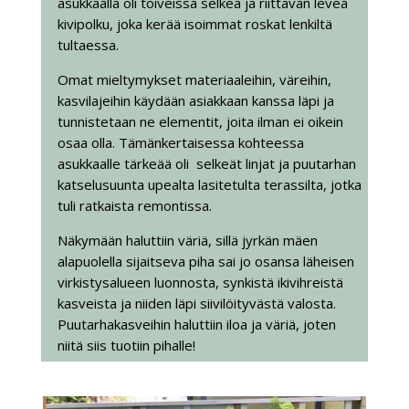
asukkaalla oli toiveissa selkeä ja riittävän leveä
kivipolku, joka kerää isoimmat roskat lenkiltä
tultaessa.
Omat mieltymykset materiaaleihin, väreihin,
kasvilajeihin käydään asiakkaan kanssa läpi ja
tunnistetaan ne elementit, joita ilman ei oikein
osaa olla. Tämänkertaisessa kohteessa
asukkaalle tärkeää oli selkeät linjat ja puutarhan
katselusuunta upealta lasitetulta terassilta, jotka
tuli ratkaista remontissa.
Näkymään haluttiin väriä, sillä jyrkän mäen
alapuolella sijaitseva piha sai jo osansa läheisen
virkistysalueen luonnosta, synkistä ikivihreistä
kasveista ja niiden läpi siivilöityvästä valosta.
Puutarhakasveihin haluttiin iloa ja väriä, joten
niitä siis tuotiin pihalle!