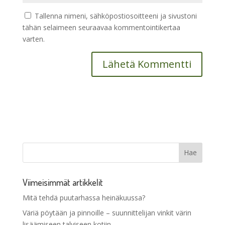
Tallenna nimeni, sähköpostiosoitteeni ja sivustoni
tähän selaimeen seuraavaa kommentointikertaa
varten.
Viimeisimmät artikkelit
Mitä tehdä puutarhassa heinäkuussa?
Väriä pöytään ja pinnoille – suunnittelijan vinkit värin
lisäämiseen talviseen kotiin