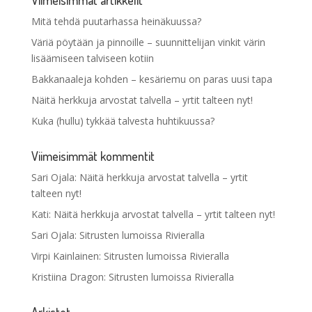
Mitä tehdä puutarhassa heinäkuussa?
Väriä pöytään ja pinnoille – suunnittelijan vinkit värin
lisäämiseen talviseen kotiin
Bakkanaaleja kohden – kesäriemu on paras uusi tapa
Näitä herkkuja arvostat talvella – yrtit talteen nyt!
Kuka (hullu) tykkää talvesta huhtikuussa?
Viimeisimmät kommentit
Sari Ojala
:
Näitä herkkuja arvostat talvella – yrtit
talteen nyt!
Kati
:
Näitä herkkuja arvostat talvella – yrtit talteen nyt!
Sari Ojala
:
Sitrusten lumoissa Rivieralla
Virpi Kainlainen
:
Sitrusten lumoissa Rivieralla
Kristiina Dragon
:
Sitrusten lumoissa Rivieralla
Arkistot