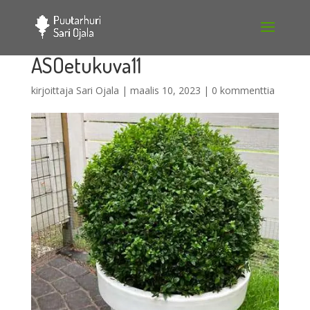
ASOetukuva11
kirjoittaja
Sari Ojala
|
maalis 10, 2023
|
0 kommenttia