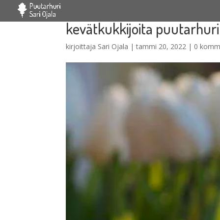
kevätkukkijoita puutarhuri 
kirjoittaja
Sari Ojala
|
tammi 20, 2022
|
0 komm