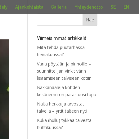
tely
Ajankohtaista
Galleria
Yhteydenotto
SE
EN
Viimeisimmät artikkelit
Mitä tehdä puutarhassa
heinäkuussa?
Väriä pöytään ja pinnoille –
suunnittelijan vinkit värin
lisäämiseen talviseen kotiin
Bakkanaaleja kohden –
kesäriemu on paras uusi tapa
Näitä herkkuja arvostat
talvella – yrtit talteen nyt!
Kuka (hullu) tykkää talvesta
huhtikuussa?