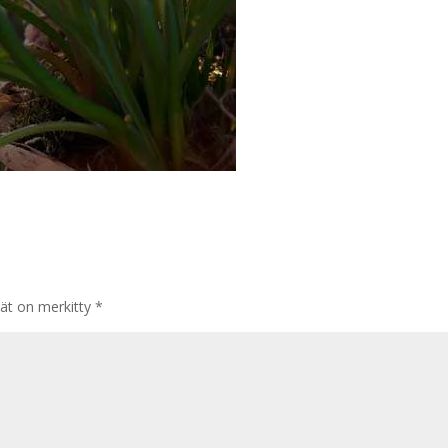
tät on merkitty
*