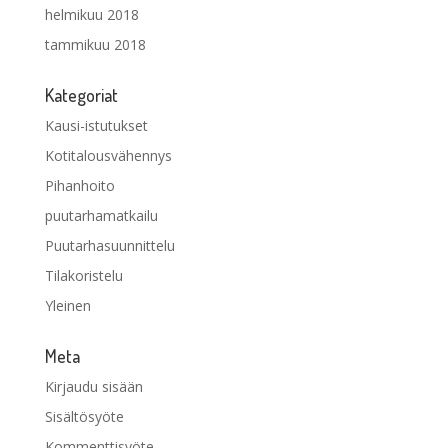
helmikuu 2018
tammikuu 2018
Kategoriat
Kausi-istutukset
Kotitalousvähennys
Pihanhoito
puutarhamatkailu
Puutarhasuunnittelu
Tilakoristelu
Yleinen
Meta
Kirjaudu sisään
Sisältösyöte
Kommenttisyöte