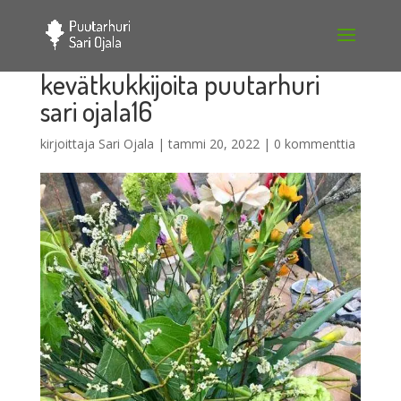
kevätkukkijoita puutarhuri
sari ojala16
kirjoittaja
Sari Ojala
|
tammi 20, 2022
|
0 kommenttia