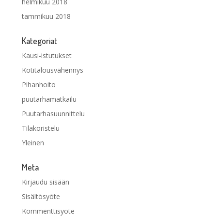
helmikuu 2018
tammikuu 2018
Kategoriat
Kausi-istutukset
Kotitalousvähennys
Pihanhoito
puutarhamatkailu
Puutarhasuunnittelu
Tilakoristelu
Yleinen
Meta
Kirjaudu sisään
Sisältösyöte
Kommenttisyöte