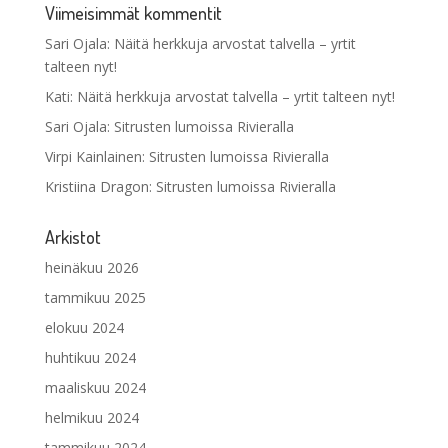
Viimeisimmät kommentit
Sari Ojala
:
Näitä herkkuja arvostat talvella – yrtit
talteen nyt!
Kati
:
Näitä herkkuja arvostat talvella – yrtit talteen nyt!
Sari Ojala
:
Sitrusten lumoissa Rivieralla
Virpi Kainlainen
:
Sitrusten lumoissa Rivieralla
Kristiina Dragon
:
Sitrusten lumoissa Rivieralla
Arkistot
heinäkuu 2026
tammikuu 2025
elokuu 2024
huhtikuu 2024
maaliskuu 2024
helmikuu 2024
tammikuu 2024