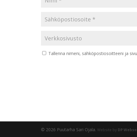
Tallenna nimeni, sähköpostiosoitteeni ja si
© 2026 Puutarha Sari Ojala.
Website by
DP Webso