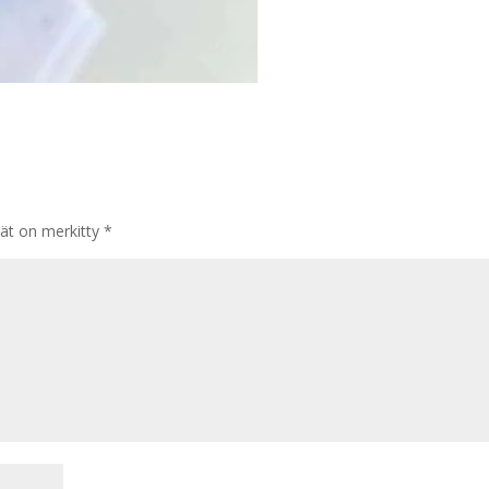
tät on merkitty
*