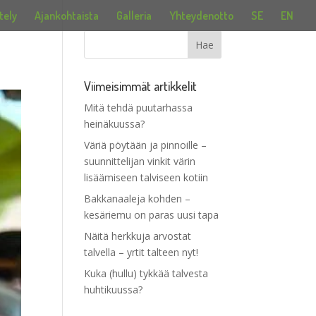
tely
Ajankohtaista
Galleria
Yhteydenotto
SE
EN
Viimeisimmät artikkelit
Mitä tehdä puutarhassa
heinäkuussa?
Väriä pöytään ja pinnoille –
suunnittelijan vinkit värin
lisäämiseen talviseen kotiin
Bakkanaaleja kohden –
kesäriemu on paras uusi tapa
Näitä herkkuja arvostat
talvella – yrtit talteen nyt!
Kuka (hullu) tykkää talvesta
huhtikuussa?