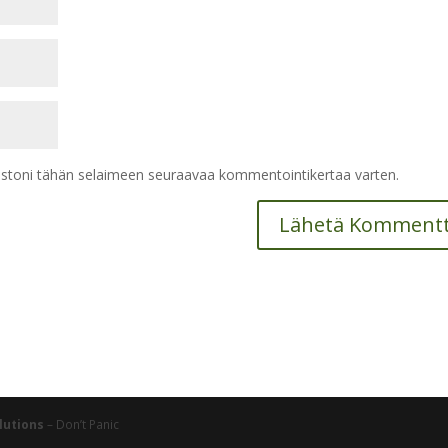
vustoni tähän selaimeen seuraavaa kommentointikertaa varten.
lutions
– Don’t Panic