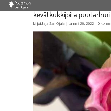
kevätkukkijoita puutarhuri 
kirjoittaja
Sari Ojala
|
tammi 20, 2022
|
0 komm