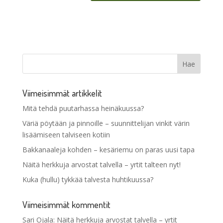
Viimeisimmät artikkelit
Mitä tehdä puutarhassa heinäkuussa?
Väriä pöytään ja pinnoille – suunnittelijan vinkit värin
lisäämiseen talviseen kotiin
Bakkanaaleja kohden – kesäriemu on paras uusi tapa
Näitä herkkuja arvostat talvella – yrtit talteen nyt!
Kuka (hullu) tykkää talvesta huhtikuussa?
Viimeisimmät kommentit
Sari Ojala
:
Näitä herkkuja arvostat talvella – yrtit