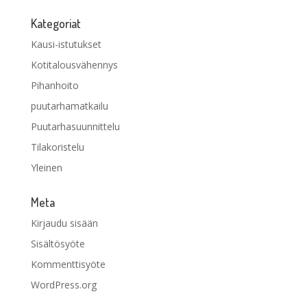
Kategoriat
Kausi-istutukset
Kotitalousvähennys
Pihanhoito
puutarhamatkailu
Puutarhasuunnittelu
Tilakoristelu
Yleinen
Meta
Kirjaudu sisään
Sisältösyöte
Kommenttisyöte
WordPress.org