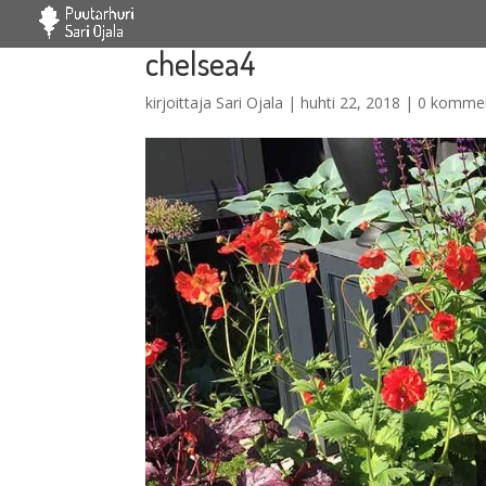
chelsea4
kirjoittaja
Sari Ojala
|
huhti 22, 2018
|
0 kommen