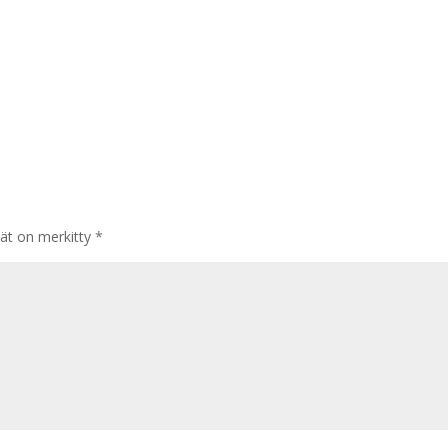
tät on merkitty
*