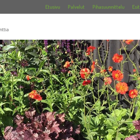
Etusivu
Palvelut
Pihasuunnittelu
Esit
ttia