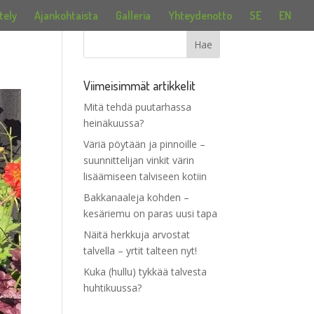
tely
Ajankohtaista
Galleria
Yhteydenotto
SE
EN
Viimeisimmät artikkelit
Mitä tehdä puutarhassa
heinäkuussa?
Väriä pöytään ja pinnoille –
suunnittelijan vinkit värin
lisäämiseen talviseen kotiin
Bakkanaaleja kohden –
kesäriemu on paras uusi tapa
Näitä herkkuja arvostat
talvella – yrtit talteen nyt!
Kuka (hullu) tykkää talvesta
huhtikuussa?