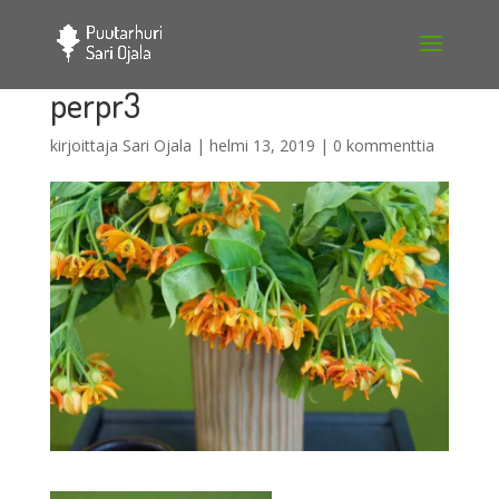
perpr3
kirjoittaja
Sari Ojala
|
helmi 13, 2019
|
0 kommenttia