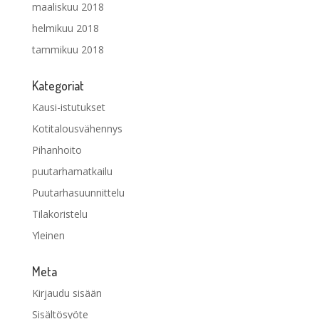
maaliskuu 2018
helmikuu 2018
tammikuu 2018
Kategoriat
Kausi-istutukset
Kotitalousvähennys
Pihanhoito
puutarhamatkailu
Puutarhasuunnittelu
Tilakoristelu
Yleinen
Meta
Kirjaudu sisään
Sisältösyöte