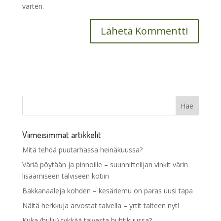
varten.
Viimeisimmät artikkelit
Mitä tehdä puutarhassa heinäkuussa?
Väriä pöytään ja pinnoille – suunnittelijan vinkit värin
lisäämiseen talviseen kotiin
Bakkanaaleja kohden – kesäriemu on paras uusi tapa
Näitä herkkuja arvostat talvella – yrtit talteen nyt!
Kuka (hullu) tykkää talvesta huhtikuussa?