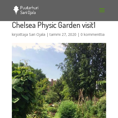
Chelsea Physic Garden visit1
kirjoittaja
Sari Ojala
|
tammi 27, 2020
|
0 kommenttia