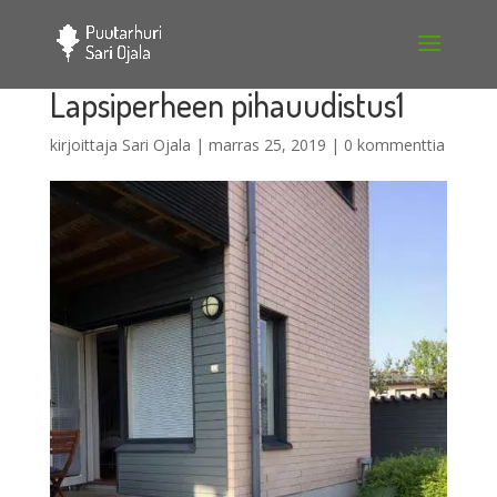
Lapsiperheen pihauudistus1
kirjoittaja
Sari Ojala
|
marras 25, 2019
|
0 kommenttia