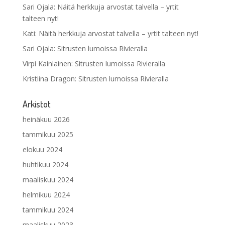
Sari Ojala
:
Näitä herkkuja arvostat talvella – yrtit
talteen nyt!
Kati
:
Näitä herkkuja arvostat talvella – yrtit talteen nyt!
Sari Ojala
:
Sitrusten lumoissa Rivieralla
Virpi Kainlainen
:
Sitrusten lumoissa Rivieralla
Kristiina Dragon
:
Sitrusten lumoissa Rivieralla
Arkistot
heinäkuu 2026
tammikuu 2025
elokuu 2024
huhtikuu 2024
maaliskuu 2024
helmikuu 2024
tammikuu 2024
maaliskuu 2023