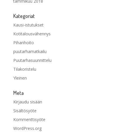
tammikuu 2018
Kategoriat
Kausi-istutukset
Kotitalousvähennys
Pihanhoito
puutarhamatkailu
Puutarhasuunnittelu
Tilakoristelu
Yleinen
Meta
Kirjaudu sisään
Sisältösyöte
Kommenttisyöte
WordPress.org