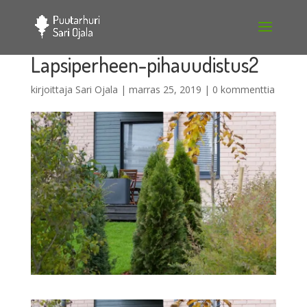
Lapsiperheen-pihauudistus2
kirjoittaja
Sari Ojala
|
marras 25, 2019
|
0 kommenttia