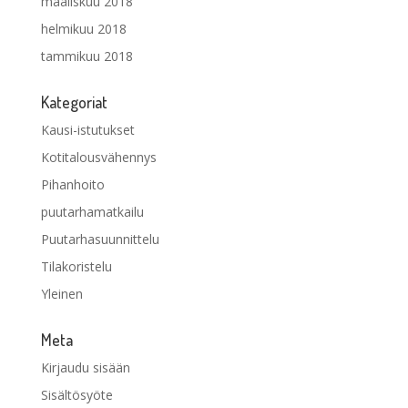
maaliskuu 2018
helmikuu 2018
tammikuu 2018
Kategoriat
Kausi-istutukset
Kotitalousvähennys
Pihanhoito
puutarhamatkailu
Puutarhasuunnittelu
Tilakoristelu
Yleinen
Meta
Kirjaudu sisään
Sisältösyöte