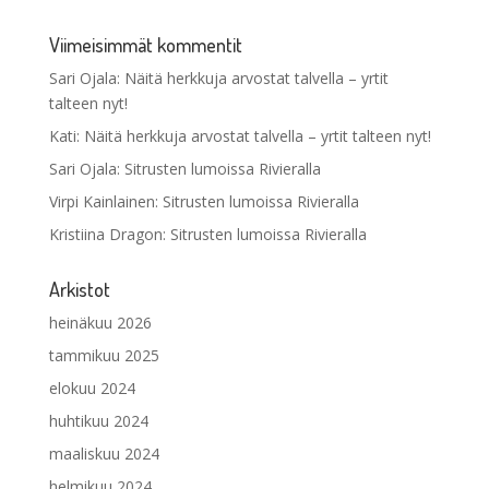
Viimeisimmät kommentit
Sari Ojala
:
Näitä herkkuja arvostat talvella – yrtit
talteen nyt!
Kati
:
Näitä herkkuja arvostat talvella – yrtit talteen nyt!
Sari Ojala
:
Sitrusten lumoissa Rivieralla
Virpi Kainlainen
:
Sitrusten lumoissa Rivieralla
Kristiina Dragon
:
Sitrusten lumoissa Rivieralla
Arkistot
heinäkuu 2026
tammikuu 2025
elokuu 2024
huhtikuu 2024
maaliskuu 2024
helmikuu 2024