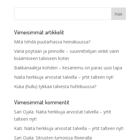
Viimeisimmät artikkelit
Mitä tehdä puutarhassa heinäkuussa?
Väriä pöytään ja pinnoille – suunnittelijan vinkit värin
lisäämiseen talviseen kotiin
Bakkanaaleja kohden – kesäriemu on paras uusi tapa
Näitä herkkuja arvostat talvella – yrtit talteen nyt!
Kuka (hullu) tykkää talvesta huhtikuussa?
Viimeisimmät kommentit
Sari Ojala
:
Näitä herkkuja arvostat talvella – yrtit
talteen nyt!
Kati
:
Näitä herkkuja arvostat talvella – yrtit talteen nyt!
Sari Ojala
:
Sitrusten lumoissa Rivieralla