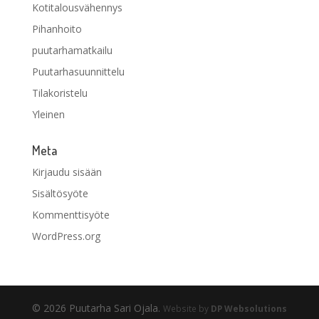
Kotitalousvähennys
Pihanhoito
puutarhamatkailu
Puutarhasuunnittelu
Tilakoristelu
Yleinen
Meta
Kirjaudu sisään
Sisältösyöte
Kommenttisyöte
WordPress.org
© 2026 Puutarha Sari Ojala.
Website by
DP Websolutions