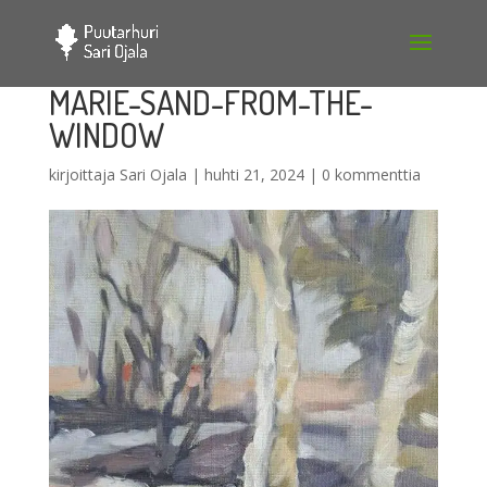
MARIE-SAND-FROM-THE-
WINDOW
kirjoittaja
Sari Ojala
|
huhti 21, 2024
|
0 kommenttia