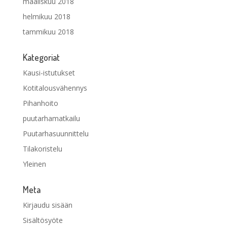
maaliskuu 2018
helmikuu 2018
tammikuu 2018
Kategoriat
Kausi-istutukset
Kotitalousvähennys
Pihanhoito
puutarhamatkailu
Puutarhasuunnittelu
Tilakoristelu
Yleinen
Meta
Kirjaudu sisään
Sisältösyöte