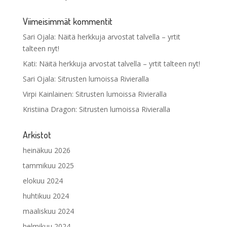
Viimeisimmät kommentit
Sari Ojala
:
Näitä herkkuja arvostat talvella – yrtit
talteen nyt!
Kati
:
Näitä herkkuja arvostat talvella – yrtit talteen nyt!
Sari Ojala
:
Sitrusten lumoissa Rivieralla
Virpi Kainlainen
:
Sitrusten lumoissa Rivieralla
Kristiina Dragon
:
Sitrusten lumoissa Rivieralla
Arkistot
heinäkuu 2026
tammikuu 2025
elokuu 2024
huhtikuu 2024
maaliskuu 2024
helmikuu 2024