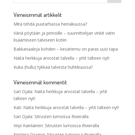
Viimeisimmät artikkelit
Mitä tehdä puutarhassa heinäkuussa?
Väriä pöytään ja pinnoille – suunnittelijan vinkit värin
lisäämiseen talviseen kotiin
Bakkanaaleja kohden – kesäriemu on paras uusi tapa
Näitä herkkuja arvostat talvella – yrtit talteen nyt!
Kuka (hullu) tykkää talvesta huhtikuussa?
Viimeisimmät kommentit
Sari Ojala
:
Näitä herkkuja arvostat talvella – yrtit
talteen nyt!
Kati
:
Näitä herkkuja arvostat talvella – yrtit talteen nyt!
Sari Ojala
:
Sitrusten lumoissa Rivieralla
Virpi Kainlainen
:
Sitrusten lumoissa Rivieralla
Kristiina Dragon
:
Sitrusten lumoissa Rivieralla