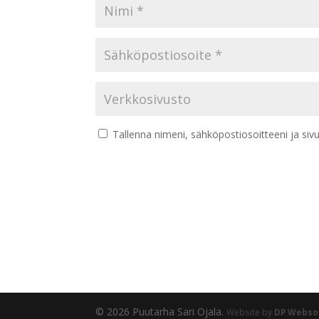
Tallenna nimeni, sähköpostiosoitteeni ja si
© 2026 Puutarha Sari Ojala.
Website by
DP Webso