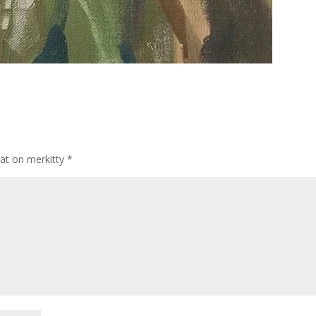
tät on merkitty
*