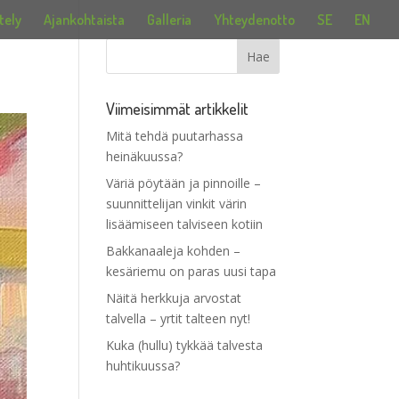
tely
Ajankohtaista
Galleria
Yhteydenotto
SE
EN
Viimeisimmät artikkelit
Mitä tehdä puutarhassa
heinäkuussa?
Väriä pöytään ja pinnoille –
suunnittelijan vinkit värin
lisäämiseen talviseen kotiin
Bakkanaaleja kohden –
kesäriemu on paras uusi tapa
Näitä herkkuja arvostat
talvella – yrtit talteen nyt!
Kuka (hullu) tykkää talvesta
huhtikuussa?