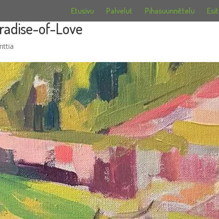
Etusivu
Palvelut
Pihasuunnittelu
Esit
adise-of-Love
ttia