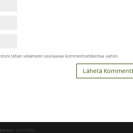
vustoni tähän selaimeen seuraavaa kommentointikertaa varten.
lutions
– Don’t Panic