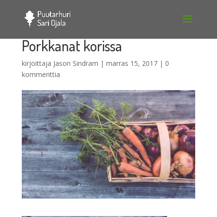
Porkkanat korissa
kirjoittaja
Jason Sindram
|
marras 15, 2017
|
0
kommenttia