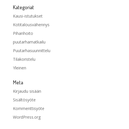
Kategoriat
Kausi-istutukset
Kotitalousvähennys
Pihanhoito
puutarhamatkailu
Puutarhasuunnittelu
Tilakoristelu
Yleinen
Meta
Kirjaudu sisään
Sisältösyöte
Kommenttisyöte
WordPress.org