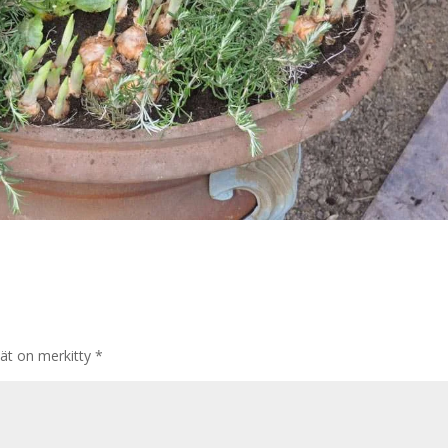
tät on merkitty
*