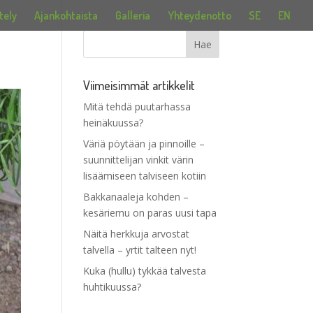
tely
Ajankohtaista
Galleria
Yhteydenotto
SE
EN
Viimeisimmät artikkelit
Mitä tehdä puutarhassa
heinäkuussa?
Väriä pöytään ja pinnoille –
suunnittelijan vinkit värin
lisäämiseen talviseen kotiin
Bakkanaaleja kohden –
kesäriemu on paras uusi tapa
Näitä herkkuja arvostat
talvella – yrtit talteen nyt!
Kuka (hullu) tykkää talvesta
huhtikuussa?