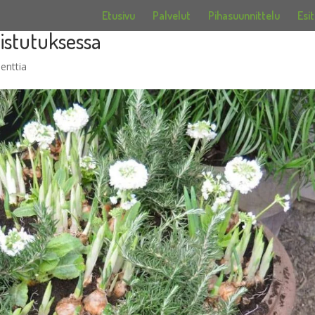
Etusivu
Palvelut
Pihasuunnittelu
Esit
istutuksessa
enttia