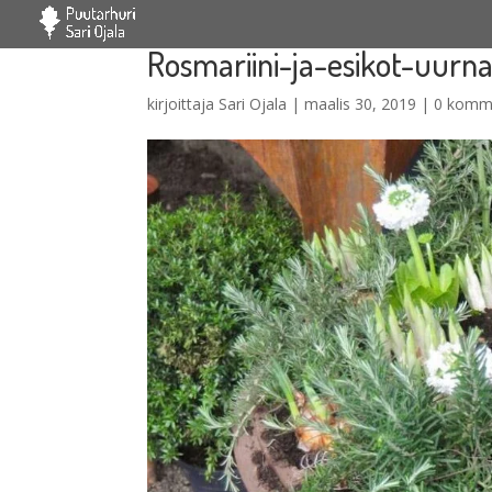
Rosmariini-ja-esikot-uurna
kirjoittaja
Sari Ojala
|
maalis 30, 2019
|
0 komm