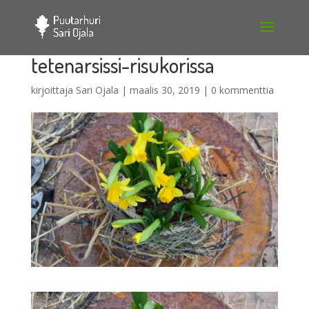
tetenarsissi-risukorissa
kirjoittaja
Sari Ojala
|
maalis 30, 2019
|
0 kommenttia