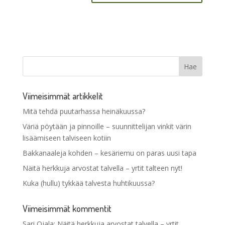
Viimeisimmät artikkelit
Mitä tehdä puutarhassa heinäkuussa?
Väriä pöytään ja pinnoille – suunnittelijan vinkit värin
lisäämiseen talviseen kotiin
Bakkanaaleja kohden – kesäriemu on paras uusi tapa
Näitä herkkuja arvostat talvella – yrtit talteen nyt!
Kuka (hullu) tykkää talvesta huhtikuussa?
Viimeisimmät kommentit
Sari Ojala
:
Näitä herkkuja arvostat talvella – yrtit