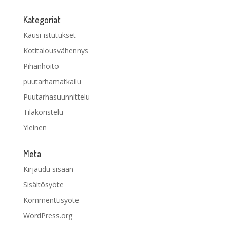
Kategoriat
Kausi-istutukset
Kotitalousvähennys
Pihanhoito
puutarhamatkailu
Puutarhasuunnittelu
Tilakoristelu
Yleinen
Meta
Kirjaudu sisään
Sisältösyöte
Kommenttisyöte
WordPress.org