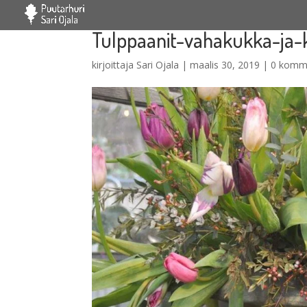
Tulppaanit-vahakukka-ja-
kirjoittaja
Sari Ojala
|
maalis 30, 2019
|
0 komm