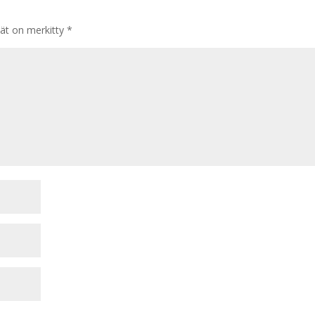
tät on merkitty
*