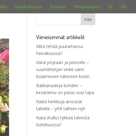
tely
Ajankohtaista
Galleria
Yhteydenotto
SE
EN
Viimeisimmät artikkelit
Mitä tehdä puutarhassa
heinäkuussa?
Väriä pöytään ja pinnoille –
suunnittelijan vinkit värin
lisäämiseen talviseen kotiin
Bakkanaaleja kohden –
kesäriemu on paras uusi tapa
Näitä herkkuja arvostat
talvella – yrtit talteen nyt!
Kuka (hullu) tykkää talvesta
huhtikuussa?