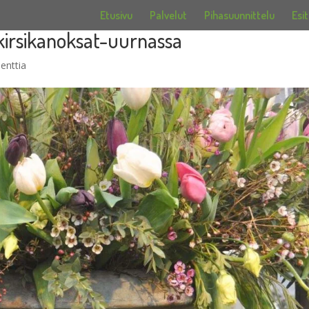
Etusivu
Palvelut
Pihasuunnittelu
Esit
kirsikanoksat-uurnassa
enttia