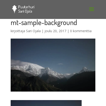
mt-sample-background
kirjoittaja
Sari Ojala
|
joulu 20, 2017
|
0 kommenttia