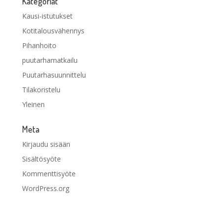
Kategoriat
Kausi-istutukset
Kotitalousvähennys
Pihanhoito
puutarhamatkailu
Puutarhasuunnittelu
Tilakoristelu
Yleinen
Meta
Kirjaudu sisään
Sisältösyöte
Kommenttisyöte
WordPress.org