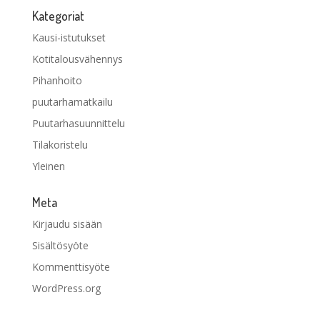
Kategoriat
Kausi-istutukset
Kotitalousvähennys
Pihanhoito
puutarhamatkailu
Puutarhasuunnittelu
Tilakoristelu
Yleinen
Meta
Kirjaudu sisään
Sisältösyöte
Kommenttisyöte
WordPress.org