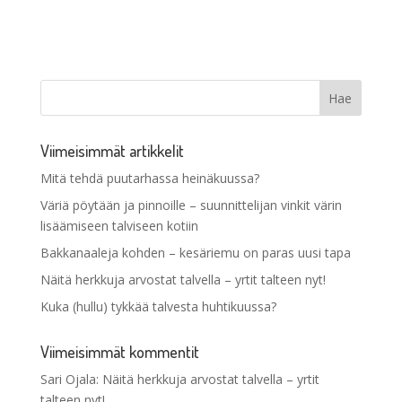
Viimeisimmät artikkelit
Mitä tehdä puutarhassa heinäkuussa?
Väriä pöytään ja pinnoille – suunnittelijan vinkit värin
lisäämiseen talviseen kotiin
Bakkanaaleja kohden – kesäriemu on paras uusi tapa
Näitä herkkuja arvostat talvella – yrtit talteen nyt!
Kuka (hullu) tykkää talvesta huhtikuussa?
Viimeisimmät kommentit
Sari Ojala
:
Näitä herkkuja arvostat talvella – yrtit
talteen nyt!