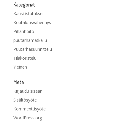
Kategoriat
Kausi-istutukset
Kotitalousvähennys
Pihanhoito
puutarhamatkailu
Puutarhasuunnittelu
Tilakoristelu
Yleinen
Meta
Kirjaudu sisään
Sisältösyöte
Kommenttisyöte
WordPress.org