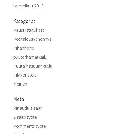
tammikuu 2018
Kategoriat
Kausi-istutukset
Kotitalousvähennys
Pihanhoito
puutarhamatkailu
Puutarhasuunnittelu
Tilakoristelu
Yleinen
Meta
Kirjaudu sisään
Sisältösyöte
Kommenttisyöte