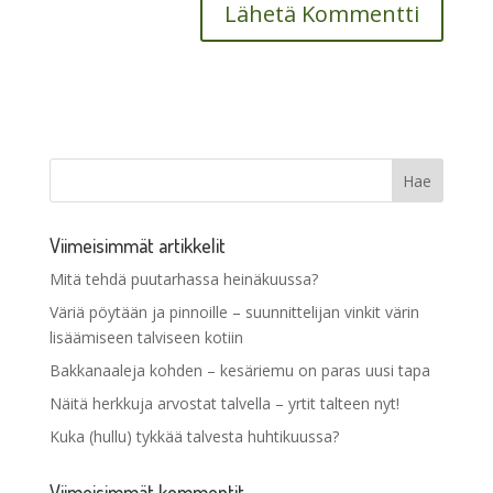
Viimeisimmät artikkelit
Mitä tehdä puutarhassa heinäkuussa?
Väriä pöytään ja pinnoille – suunnittelijan vinkit värin
lisäämiseen talviseen kotiin
Bakkanaaleja kohden – kesäriemu on paras uusi tapa
Näitä herkkuja arvostat talvella – yrtit talteen nyt!
Kuka (hullu) tykkää talvesta huhtikuussa?
Viimeisimmät kommentit