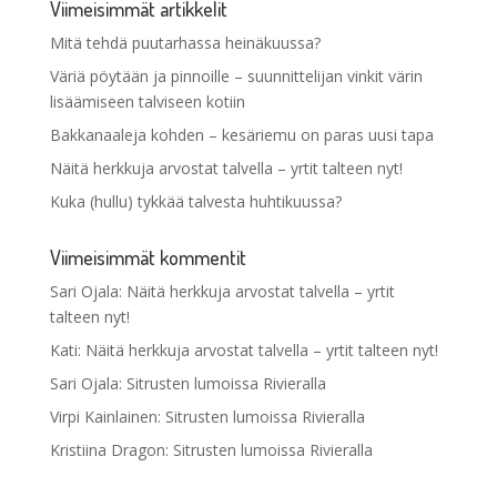
Viimeisimmät artikkelit
Mitä tehdä puutarhassa heinäkuussa?
Väriä pöytään ja pinnoille – suunnittelijan vinkit värin
lisäämiseen talviseen kotiin
Bakkanaaleja kohden – kesäriemu on paras uusi tapa
Näitä herkkuja arvostat talvella – yrtit talteen nyt!
Kuka (hullu) tykkää talvesta huhtikuussa?
Viimeisimmät kommentit
Sari Ojala
:
Näitä herkkuja arvostat talvella – yrtit
talteen nyt!
Kati
:
Näitä herkkuja arvostat talvella – yrtit talteen nyt!
Sari Ojala
:
Sitrusten lumoissa Rivieralla
Virpi Kainlainen
:
Sitrusten lumoissa Rivieralla
Kristiina Dragon
:
Sitrusten lumoissa Rivieralla