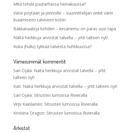
Mitä tehdä puutarhassa heinäkuussa?
Väriä pöytään ja pinnoille – suunnittelijan vinkit värin
lisäämiseen talviseen kotiin
Bakkanaaleja kohden – kesäriemu on paras uusi tapa
Näitä herkkuja arvostat talvella – yrtit talteen nyt!
Kuka (hullu) tykkää talvesta huhtikuussa?
Viimeisimmät kommentit
Sari Ojala
:
Näitä herkkuja arvostat talvella – yrtit
talteen nyt!
Kati
:
Näitä herkkuja arvostat talvella – yrtit talteen nyt!
Sari Ojala
:
Sitrusten lumoissa Rivieralla
Virpi Kainlainen
:
Sitrusten lumoissa Rivieralla
Kristiina Dragon
:
Sitrusten lumoissa Rivieralla
Arkistot