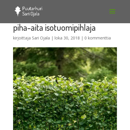
piha-aita isotuomipihlaja
kirjoittaja
Sari Ojala
|
loka 30, 2018
|
0 kommenttia