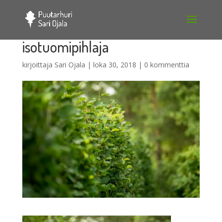
isotuomipihlaja
kirjoittaja
Sari Ojala
|
loka 30, 2018
|
0 kommenttia