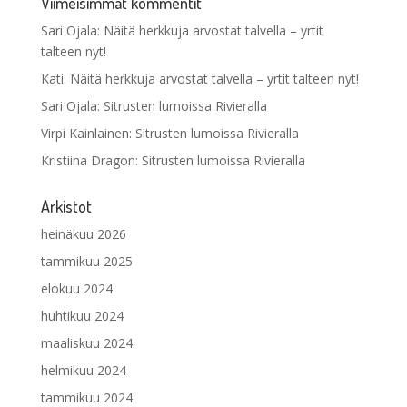
Viimeisimmät kommentit
Sari Ojala
:
Näitä herkkuja arvostat talvella – yrtit
talteen nyt!
Kati
:
Näitä herkkuja arvostat talvella – yrtit talteen nyt!
Sari Ojala
:
Sitrusten lumoissa Rivieralla
Virpi Kainlainen
:
Sitrusten lumoissa Rivieralla
Kristiina Dragon
:
Sitrusten lumoissa Rivieralla
Arkistot
heinäkuu 2026
tammikuu 2025
elokuu 2024
huhtikuu 2024
maaliskuu 2024
helmikuu 2024
tammikuu 2024