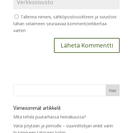
Tallenna nimeni, sähköpostiosoitteeni ja sivustoni
tähän selaimeen seuraavaa kommentointikertaa
varten.
Viimeisimmät artikkelit
Mitä tehdä puutarhassa heinäkuussa?
Väriä pöytään ja pinnoille – suunnittelijan vinkit värin
lisäämiseen talviseen kotiin