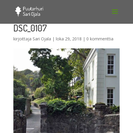
DSC_0107
kirjoittaja
Sari Ojala
|
loka 29, 2018
|
0 kommenttia