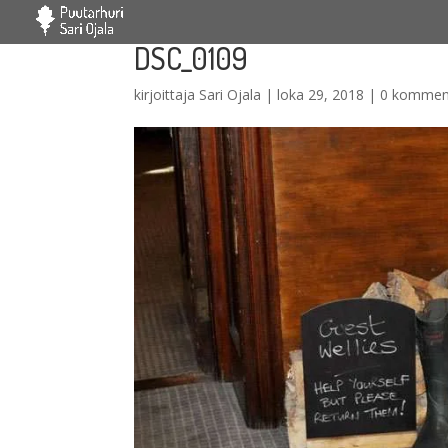
DSC_0109
kirjoittaja
Sari Ojala
|
loka 29, 2018
|
0 kommen