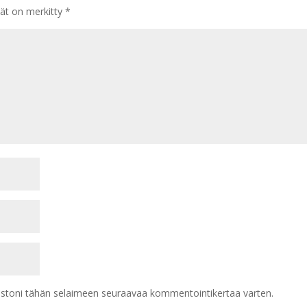
tät on merkitty
*
vustoni tähän selaimeen seuraavaa kommentointikertaa varten.