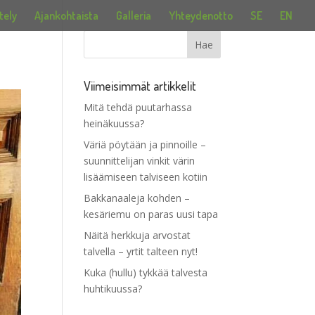
tely
Ajankohtaista
Galleria
Yhteydenotto
SE
EN
Viimeisimmät artikkelit
Mitä tehdä puutarhassa
heinäkuussa?
Väriä pöytään ja pinnoille –
suunnittelijan vinkit värin
lisäämiseen talviseen kotiin
Bakkanaaleja kohden –
kesäriemu on paras uusi tapa
Näitä herkkuja arvostat
talvella – yrtit talteen nyt!
Kuka (hullu) tykkää talvesta
huhtikuussa?