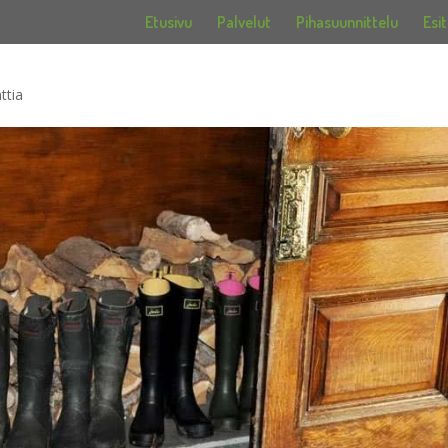
Etusivu
Palvelut
Pihasuunnittelu
Esit
ttia