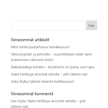
Viimeisimmät artikkelit
Mitä tehdä puutarhassa heinäkuussa?
Väriä pöytään ja pinnoille – suunnittelijan vinkit värin
lisäämiseen talviseen kotiin
Bakkanaaleja kohden – kesäriemu on paras uusi tapa
Näitä herkkuja arvostat talvella – yrtit talteen nyt!
Kuka (hullu) tykkää talvesta huhtikuussa?
Viimeisimmät kommentit
Sari Ojala
:
Näitä herkkuja arvostat talvella – yrtit
talteen nyt!