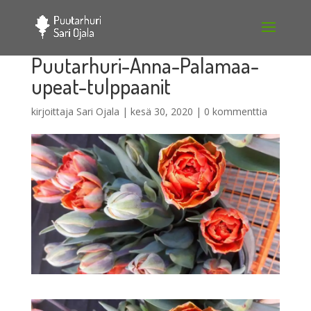
Puutarhuri-Anna-Palamaa-
upeat-tulppaanit
kirjoittaja
Sari Ojala
|
kesä 30, 2020
|
0 kommenttia