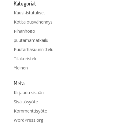
Kategoriat
Kausi-istutukset
Kotitalousvähennys
Pihanhoito
puutarhamatkailu
Puutarhasuunnittelu
Tilakoristelu
Yleinen
Meta
Kirjaudu sisään
Sisältösyöte
Kommenttisyöte
WordPress.org