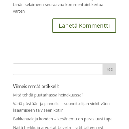
tähän selaimeen seuraavaa kommentointikertaa
varten.
Viimeisimmät artikkelit
Mitä tehdä puutarhassa heinäkuussa?
Väriä pöytään ja pinnoille – suunnittelijan vinkit värin
lisäämiseen talviseen kotiin
Bakkanaaleja kohden – kesäriemu on paras uusi tapa
Näitä herkkuja arvostat talvella – yrtit talteen nyt!