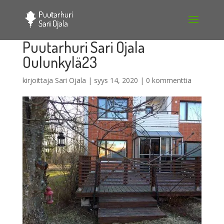
Puutarhuri Sari Ojala
Oulunkylä23
kirjoittaja
Sari Ojala
|
syys 14, 2020
|
0 kommenttia